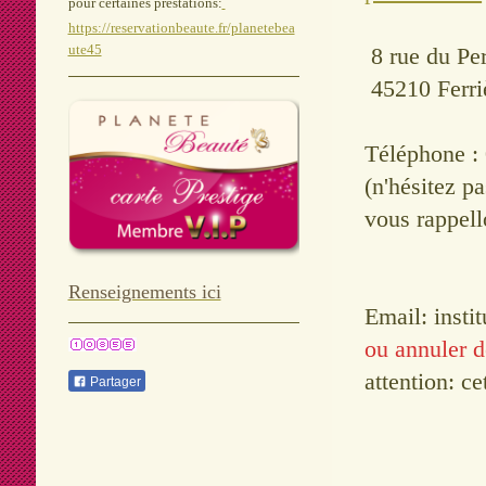
pour certaines prestations:
https://reservationbeaute.fr/planetebea
ute45
8 rue du Per
45210 Ferri
Téléphone :
(n'hésitez p
vous rappell
Renseignements ici
Email: insti
ou annuler d
attention: c
Partager