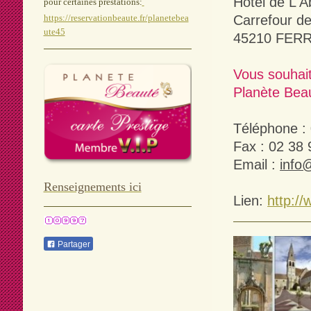
Hotel de L'A
pour certaines prestations:
Carrefour de
https://reservationbeaute.fr/planetebea
ute45
45210 FER
Vous souhait
Planète Bea
Téléphone :
Fax : 02 38 
Email :
info
Renseignements ici
Lien:
http://
Partager